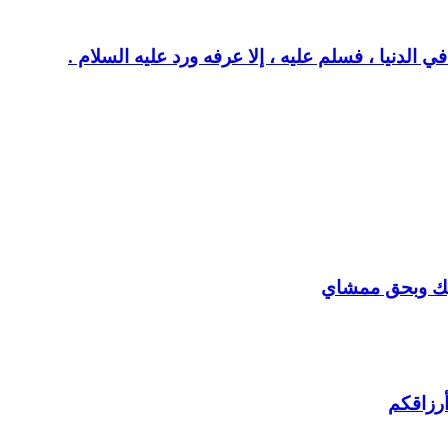
 الدنيا ، فسلم عليه ، إلا عرفه ورد عليه السلام .
يك وبحق ممشاي
أرزاقكم