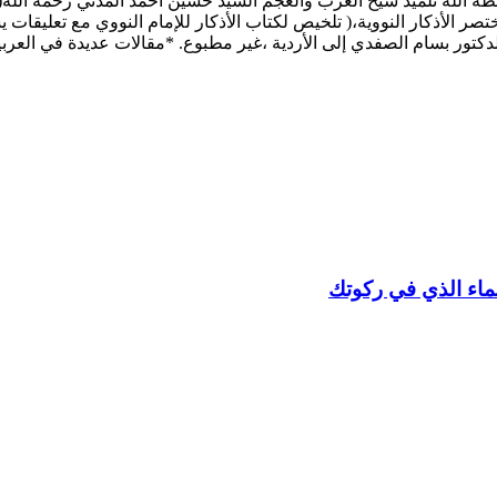
حفظه الله تلميذ شيخ العرب والعجم السيد حسين أحمد المدني رحمه الله
صر الأذكار النووية،( تلخيص لكتاب الأذكار للإمام النووي مع تعليقات
كتور بسام الصفدي إلى الأردية ،غير مطبوع. *مقالات عديدة في العربية
لماء الذي في ركوتك