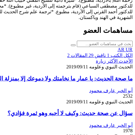
رحمه الله( بالأردية، مطبوع). *سيرة ذاتية للشيخ المفتي حبيب الله 
للدكتور مصطفى السباعي (قام بترجمته إلى الأردية، غير مطبوع). *مخت
للدكتور أحمد القرني إلى الأردية، مطبوع. *ترجمة علم شرح الحديث للد
الشهرية في الهند وباكستان.
مساهمات العضو
AR
UR
الكل
الكتب
1
ناقش
29
المقالات
2
الأحدث
الأكثر زيارة
الحديث النبوي وعلومه
2019/09/11
ما صحة الحديث: يا عمار ما نخامتك ولا دموعك إلا بمنزلة ا
أبو الخير عارف محمود
2532
الحديث النبوي وعلومه
2019/09/11
سؤال عن صحة حديث: وكيف لا أحبه وهو ثمرة فؤادي؟
أبو الخير عارف محمود
1978