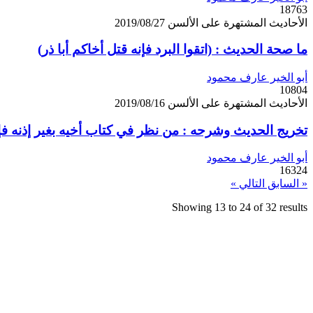
18763
الأحاديث المشتهرة على الألسن
2019/08/27
ما صحة الحديث : (اتقوا البرد فإنه قتل أخاكم أبا ذر)
أبو الخير عارف محمود
10804
الأحاديث المشتهرة على الألسن
2019/08/16
تخريج الحديث وشرحه : من نظر في كتاب أخيه بغير إذنه فإن
أبو الخير عارف محمود
16324
« السابق
التالي »
Showing
13
to
24
of
32
results