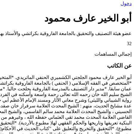
دخول
أبو الخير عارف محمود
عضو هيئة التصنيف والتحقيق بالجامعة الفاروقية بكراتشي والأستاذ بها 
32
إجمالي المساهمات
عن الكاتب
أبو الخير عارف محمود الجلجتي الكشميري الحنفي الماتريدي. *المتخرج با
*المتخصص في الفقه الإسلامي ( الحنفي ) بالجامعة الفاروقية بكراتش
عمان سابقا. *مدير دار التصنيف بالمدرسة الفاروقية بحلجت حاليا. *
الشيخ سليم الله خان رحمه الله تعالى رحمة واسعة وأسكنه في الفر
رواية الشيباني والليثي) وشرح معاني الآثار ومسند الإمام الأعظم أبي
عدة مشايخ الحديث، منهم : الشيخ المحدث العلامة سرفراز خان صفدر
الحسيني ، والشيخ المحدث العلامة محمد سالم القاسمي، والشيخ المح
القاضي العلامة المحدث محمد تقي العثماني حفظه الله ، وغيرهم من ال
البنكية تعريفها وتاريخها والحكم الفقهي لها( مطبوع بالأردية). *الت
مطبوع). *التحقيق والتخريج والتعليق على "كتاب الحديث في الأحكام( ا