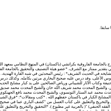
سابقا.
لجامعة الفاروقية بكراتشي (باكستان) في المنهج النظامي بمعهد اللغة ال
ي بتقدير ممتاز مع الشرف. *عضو هيئة التصنيف والتحقيق بالجامعة الفا
مشايخه في الحديث الشريف* : رئيس المحدثين في شبه القارة الهندية، 
دوس الأعلى، وقد درس عليه صحيح البخاري مرتين بكامله. وكذلك درس 
 حنيفة وكتاب الآثار للشيباني ورياض الصالحين على يد كبار مشايخ الح
، والشيخ المحدث محمد شريف الله خان والشيخ المحدث محمد صديق وا
دث محمد عبد الستار التونسوي، والشيخ المحدث محمد نافع الجهنكوي، 
مشايخ الكبار في باكستان حفظهم الله . *كتب ومقالات*: *فرق الشيعة 
حقيق والتخريج والتعليق على كتاب الغسل من "كشف الباري عما في صحيح 
لفقه الحنفي) "( بالعربية غير مطبوع ). *التحقيق والتخريج والتعليق ع