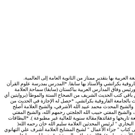
عربية بها بتقدير ممتاز من الثانوية العامة إلى العالمية.
روقية بكراتشي والأستاذ بها سابقا. *المدرس بمدرسة علوم القرآن
ورئيس وفاق المدارس العربية بباكستان (سابقا) سماحة العلامة
باقي كتب الحديث الشريف من الصحاح الستة والموطأ (بروايتين أي
ديث بالجامعة الفاروقية بكراتشي. *حصل له الإجازة في الحديث من
لشيخ المحدث محمد عبيد الله الأشرفي، والشيخ العلامة أصلح
والشيخ المفتي حبيب الله الجلجتي رحمهم الله، والشيخ المفتي
تاريخها وعقائدها(مقالة سنوية للعالية غير مطبوعة ). *البطاقات
البخاري " لرئيس المحدثين العلامة سليم الله خان رحمه الله(
لى كتاب " جزاء الأعمال " لشيخ المشايخ العلامة أشرف علي التهانوي