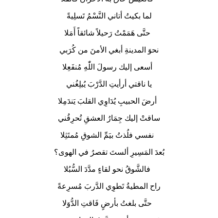
لما بكيتُ أتاني النَّسْمُ تَسلِيةً
حتَّى هَمَمْتُ رَحيلاً شائقاً أَمَلا
نحوَ المدينةِ أبغي الأمنَ من كُرَبي
أسعى إليك رسولَ اللّٰهِ مُنفَعِلا
يا ناقتي أرأيتِ الدَّرْبَ يُبلِغُني
أرضَ الحبيبِ يُدَاوِي القلبَ يَندَمِلا
ساقتْ إليك جِمَارُ العشقِ تُحرِقُني
نفسي فلُذتُ بيَمِّ الشوقِ مُمتَثِلا
بُعدَ المَسِيرِ ألستَ تقصرُ في الهوى؟
فالشَّوقُ نحو لقاءٍ مدَّدَ السُّبُلا
راح المطيةُ تَطوِي الدَّربَ مُسرِعةً
حتَّى بلغتُ بأرضٍ فَاقتِ الدُّوَلا