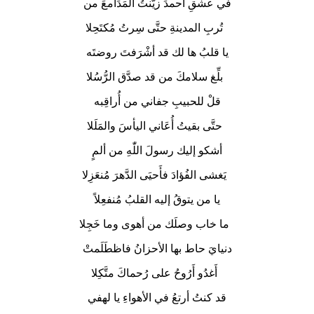
في عشقِ أحمدَ زيَّنتُ المَدَامعَ من
تُربِ المدينةِ حتَّى سِرتُ مُكتَحِلا
يا قلبُ ها لك قد أشْرَفتَ روضتَه
بلِّغ سلامكَ من قد صدَّق الرُّسُلا
قلْ للحبيبِ جفاني من أُراقِبه
حتَّى بقيتُ أُعَاني اليأسَ والمَلَلا
أشكو إليك رسولَ اللّٰهِ من ألمٍ
يَغشى الفُؤادَ فأَحيَى الدَّهرَ مُنعَزِلا
يا من يتوقُ إليه القلبُ مُنفعِلاً
ما خاب وصلَك من أهوى وما خَجِلا
دنيايَ حاط بها الأحزانُ فاظطَلَمتْ
أَغدُو أَرُوحُ على رُحماكَ متَّكِلا
قد كنتُ أرتعُ في الأهواءِ يا لهفي