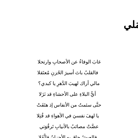
َلي
غابَ الوفاءُ عن الأصحابِ وارتحلا
فالقلبُ باتَ أسيرَ الحُزنِ مُعتَقلا
مالي أراك لهيبَ الدَّهرِ يا كبدي؟
أيُّ البلاءِ على الأحشاءِ قد نَزَلا
حتَّى سئمتُ من الأنفاس إذ هتَفَتْ
يا لهفَ نفسيَ في الأهواءِ قد قُتِلا
عضَّتْ مصائبُ بالأنيابِ تَرقُوَتي
فالعيشُ حاق به الأحزانُ فاثَّقَلا