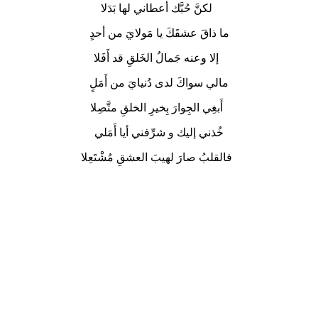
لكنَّ حُبَّك أعطاني لها بَدَلا
ما ذاقَ عشقَكَ يا مَولايَ من أحدٍ
إلا وعنه جَمالُ الخَلقِ قد أَفَلا
مالي سواكَ لدى دُنيايَ من أَمَلٍ
أَبغِي الجِوارَ بِخيرِ الخلقِ متَّصِلا
خُذني إليك و شرِّفني أيا أَمَلي
فالقلبُ صارَ لهيبَ العشقِ مُشْتَعِلا