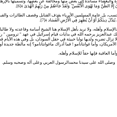
البغضاء مساندة إلى بعض منها ومخالفة عن بعضها، وتسميتها بالإرهابية 
نَ إِلَّا الظَّنَّ وَمَا تَهْوَى الْأَنْفُسُ ۖ وَلَقَدْ جَاءَهُمْ مِنْ رَبِّهِمُ الْهُدَىٰ ﴾[6].
حسب، بل عامة المسلمين الأبرياء بقذف القنابل وقصف الطائرات والقب
دِّلَ دِينَكُمْ أَوْ أَنْ يُظْهِرَ فِي الْأَرْضِ الْفَسَاد ﴾[7].
ام وأهله، ولا نريد بأهل الإسلام هنا الشيخ أسامة وقاعدته ولا طالبان 
لملك عبدالعزيز يرحمه الله في بدايات قيام إسرائيل في عهد " ترومين "
تزال تضربه ولديها نوايا خبيثة في حقل السودان، بل وفي هذه الأيام 
لأمريكان، وأما غوانتانامو ! فما أدراك ماغوانتانامو؟ إنه مالطة جديدة أ
ا العاقبة فإنها حقاً للإسلام وأهله.
وصلى الله على سيدنا محمدالرسول العربي وعلى آله وصحبه وسلم.