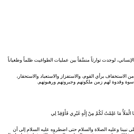
ساني، لوجدت توارثاً منسَّقاً بين عمليات الطواغيت ظلماً وطغياناً
من الاستخفاف برأي القوم، والاستفزاز والاستعباد والاستحقار،
أسوة وقدوة لهم زمن ملكوتهم وجبروتهم ورهبوتهم.
 عَلِمْتُ لَكُمْ مِنْ إِلَٰهٍ غَيْرِي فَأَوْقِدْ لِي
 نبينا وعليه الصلاة والسلام حتى اضطروه عليه السلام إلى أن