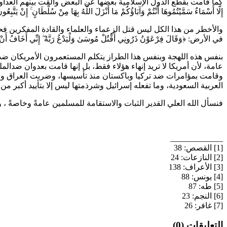
كما قامت بقطع الدول الإسلامية بعضها عن البعض وألقت بينهم العداوة و
إِلَّا أَسْمَاءٌ سَمَّيْتُمُوهَا أَنْتُمْ وَآبَاؤُكُمْ مَا أَنْزَلَ اللَّهُ بِهَا مِنْ سُلْطَانٍ ۚ إِنْ يَتَّبِعُو
والأخطر من هذا الكل ليس قتل الزعماء والعلماء والقادة المفكرين ف
في الأرض: ﴿وَقَالَ فِرْعَوْنُ ذَرُونِي أَقْتُلْ مُوسَىٰ وَلْيَدْعُ رَبَّهُ ۖ إِنِّي أَخَافُ أَنْ يُبَ
بنفس هذه اللهجة وبنفس هذا الطراز يتكلم المستعمرون الأمريكان ضدالإسل
عامة، لأن أمريكا لا تريد إنهاء هؤلاء فقط، بل إنها قامت بعدوان ضدا
وقامت بمؤامرات ضد تركيا وباكستان منذ تأسيسها، وضربت العراق ولا 
العربية السعودية، وما تفعله إسرائيل وشرذمتها ليس إلا بتأييد أكبر من ا
فنسأل الله العلي القدير الثبات والاستقامة للمسلمين عامةً وخاصةً ، وأم
_____________
[1] القصص: 38
[2] النازعات: 24
[3] الأعراف: 138
[4] يونس: 88
[5] طه: 87
[6] النجم: 23
[7] غافر: 26
التعليقات (0)