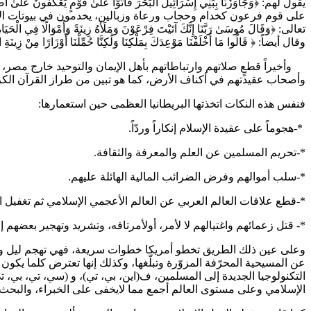
على قوم فرعون كخدام وحجاب ورعاة وزبالين، يخدمون في بيوتات الأقبا
تعالى: ﴿وَقَالَ مُوسَىٰ رَبَّنَا إِنَّكَ آتَيْتَ فِرْعَوْنَ وَمَلَأَهُ زِينَةً وَأَمْوَالًا فِي الْحَيَاةِ الد
وقال أيضاً: ﴿ قَالُوا مَا أَخْلَفْنَا مَوْعِدَكَ بِمَلْكِنَا وَلَٰكِنَّا حُمِّلْنَا أَوْزَارًا مِنْ زِينَةِ الْقَوْمِ فَقَذَفْنَاهَا ف
وأخيراً قطعٍ صلاتهم وارتباطاتهم بأهل الإيمان والتوحيد خارج مصر
وأصحاب عقيدتهم في أكناف الأرض، كما هو تبين من طراز القرآن الكريم
فنفس هذه النكات اتخذتها البريطانيا العظمى حين استعمارها:
*-هجوماً على عقيدة الإسلام إنكاراً وردّاً.
*-تحريم المسلمين عن العلم والمعرفة والثقافة.
*-سلب أموالهم وفرض الضرائب المالية الهائلة عليهم.
*-قطع علاقات العالم العربي عن العالم الأعجمي الإسلامي ثم تغفيل 
*- قتل زعمائهم واغتيالهم لا لأمر، أولأمرتافه، وتشريد وتهجير بعضهم إل
وعلى عين ذلك الطريق تخطو أمريكا خطوات سريعة، فهي تهجم ليل ونها
عن المسيحية المحرّفة المزوّرة وتبلّغها، وكذلك إنها تعترض كلما يكون
التكنولوجيا الجديدة إلى المسلمين، ف(اين، بي، تي)، و (سي، تي، بي
الإسلامي وعلى مستوى العالم أجمع مما لايخفى على الخبراء، والبحث