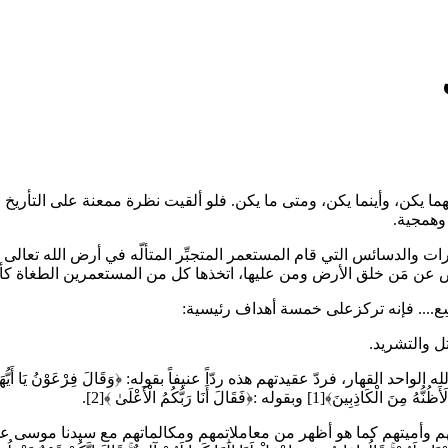
يكن، وأينما يكن، ومتى ما يكن. فلو ألقيت نظرة ممعنة على التأريخ الإن
 وهمجية.
ت والدسائس التي قام المستعمر المتجبِّر المتألّه في أرض الله تعالى 
راض عن مَن خلق الأرض ومن عليها، اتخذها كل من المستعمرين الطغاة ك
شِع.... فإنه تركزعلى خمسة أهداف رئيسية:
ر، فردّ عقيدتهم هذه ردّاً عنيفاً بقوله: ﴿وَقَالَ فِرْعَوْنُ يَا أَيُّهَا الْمَلَأُ مَا
فَقَالَ أَنَا رَبُّكُمُ الْأَعْلَىٰ ﴾[2].
م وأميتهم كما هو أظهر من معاملاتمهم ومكالماتهم مع سيدنا موسى على