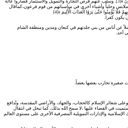
يقول لهم: ﴿وَجَاوَزْنَا بِبَنِي إِسْرَائِيلَ الْبَحْرَ فَأَتَوْا عَلَىٰ قَوْمٍ يَعْكُفُونَ عَلَىٰ أَصْنَامٍ لَهُمْ ۚ قَالُوا يَا مُوسَى اجْعَلْ لَنَا إِلَٰهًا كَمَا لَهُمْ آلِهَةٌ ۚ قَالَ إِنَّكُمْ قَوْمٌ تَجْهَلُونَ ﴾[3]. وسلب عنهم فرص التجارة والتمويل والاستثمار فصاروا عالة
 ملابس وحلياًّ وأشياء أخرى في مناسباتهم من قوم فرعون،كماقال
ْ فَلَا يُؤْمِنُوا حَتَّىٰ يَرَوُا الْعَذَابَ الْأَلِيمَ ﴾[4]
ضلاً عن أناس من بني جلدتهم في كنعان ومدين ومنطقة الشام
ى أحد.
ت صغيرة تحارب بعضها بعضاً.
 شعائر الإسلام كالحجاب، والجهاد، والأراضي المقدسة، وتُدافع
ستميت في القضاء عليها ،لا سمح الله بذلك، كما تبخل في انتقال
الإسلامية والإدارات التمويلية المصرفية الأخرى على مستوى العالم