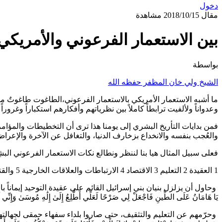
دخول
مقال
2018/10/15
مشاهدة
بين الاستعمار الفرعوني والأمريكي
بواسطة
الشيخ ولي خان المظفر حفظه الله
ما أشبه الاستعمار الأمريكي بالاستعمار الفرعوني،الطاغوت طاغوتٌ مهما 
وعدواناً ولألفيت ترابطاً كاملاً بين نظرياتهم وأفكارهم استكباراً وغروراً
فمن بدايات التأريخ البشري إلى يومنا هذا ترى أن التخطيطات والمؤامرا
والعُجب بنفسه والانخداع بزخارف الدنيا، والتغافل عن الآخرة والإع
فعلى سبيل المثال هيا بنا لننظر ونطالع نكات الاستعمار الفرعوني الب
1 العقيدة 2 التعليم 3 الاقتصاد 4 الارتباطات والعلاقات الخارجية 5 والقتل والتشريد.
وحاول أن يزلزل بنيان بني إسرائيل القائم على عقيدة التوحيد إيماناً بالله الواحد القها
يَا هَامَانُ عَلَى الطِّينِ فَاجْعَلْ لِي صَرْحًا لَعَلِّي أَطَّلِعُ إِلَىٰ إِلَٰهِ مُوسَىٰ وَإِنِّي لَأَظُنُّهُ مِنَ الْكَاذِبِينَ﴾[1] وبقوله :﴿
وحرّمهم عن التعليم والتثقيف، حتى صاروا بلداء سفهاء حمقى لجهالته