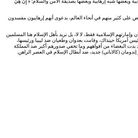
وبعضها شبه إرهابية وبعضها بصديقة الأمن والسلام: ﴿ إِنْ هِيَ
ض على كثير منهم في أنحاء العالم، بدعوى أنهم إرهابيون مفسدون
وإمارتهم الإسلامية فقط، لا لا، بل نريد بأهل الإسلام هنا المسلمين
 رئيس أمريكا حينذاك، وقامت بعدوان وطغيان ضد ليبيا ورئيسها،
قد بدت البغضاء من أفواههم وما تخفي صدورهم أكبر ضد المملكة
و إندومان (كالاباني) جديد، ضد أبطال الإسلام في العصر الراهن.