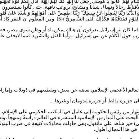
ط رجالاً ونساءً، شباناً ومشايخ، برواتب تافهة، حتى كانوا يستعيرون
ُّنْيَا رَبَّنَا لِيُضِلُّوا عَنْ سَبِيلِكَ ۖ رَبَّنَا اطْمِسْ عَلَىٰ أَمْوَالِهِمْ وَاشْدُدْ عَلَىٰ قُلُوبِهِم
َكَذَٰلِكَ أَلْقَى السَّامِرِيُّ ﴾[5] ومن المعلوم أن الفقر كاد أن يكون كفرا.
، فما كان بنو إسرائيل يعرفون أن هناك يمكن بلد أو وطن سوى مصر، ف
 حول الكلام عن بني إسرائيل....وأما القتل والتشريد فمما لايخفى عل
العالم الأعجمي الإسلامي بعضه عن بعض، وتقطيعهم في دُويلات وإمارا
ى جزيرة مالطا أو جزيرة إندومان أو غيرها....
ر من رئيس الحكومة إلى عامل في المكتب الحكومي على الإسلام، وعلى
 البحث على المدارس الإسلامية المنتشرة في العالم دراسةً ومنهجاً ،وت
، تي) خير شاهد على مانقول،وهي حاولت محاولات كثيفة في ضرب البنوك 
 في هذا المجال أطول.