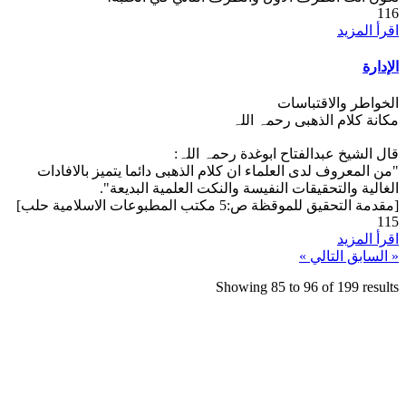
116
اقرأ المزيد
الإدارة
الخواطر والاقتباسات
مکانة کلام الذهبی رحمہ اللہ
قال الشیخ عبدالفتاح ابوغدة رحمہ اللہ:
"من المعروف لدی العلماء ان کلام الذهبی دائما یتمیز بالافادات
الغالیة والتحقیقات النفیسة والنکت العلمیة البدیعة".
[مقدمة التحقیق للموقظة ص:5 مکتب المطبوعات الاسلامیة حلب]
115
اقرأ المزيد
« السابق
التالي »
Showing
85
to
96
of
199
results