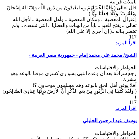
تأملات قرآنية​ :
‏قال تعالى:( فَلَمَّا اعْتزَلهُمْ وما يعْبدُونَ مِن دُونِ اللَّهِ وَهَبْنَا لَهُ إِسْحاقَ
وَيَعْقُوبَ ۖ وَكُلًّا جَعلْنَا نبِيًّا )
​إعتزال المعصية .. ومكان المعصية .. وأهل المعصية .. لأجل الله
تعالى .. يفتح للعبد .. باباً من الهبات والعطايا .. التي تسعده .. ولم
تخطر بباله ..( إن أجري إلا على الله)
117
اقرأ المزيد
الشيخ/ محمد علي محمد إمام - جمهورية مصر العربية -
الخواطر والاقتباسات
رجع سراقة بعد أن وعده النبي بسواري كسرى موقنا بالوعد وهو
مشرك.
أفلا يوقن أهل الحق بالوعد وهم مسلمون موحدون ؟!
( وَلَقَدْ كَتَبْنَا فِي الزَّبُورِ مِنْ بَعْدِ الذِّكْرِ أَنَّ الأرْضَ يَرِثُهَا عِبَادِيَ الصَّالِحُونَ
)
117
اقرأ المزيد
يوسف عبد الرحمن الخليلي
الخواطر والاقتباسات