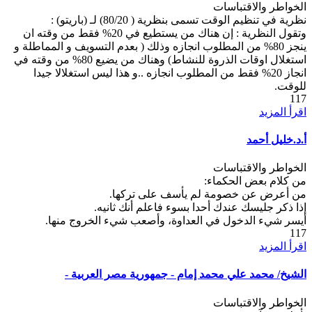
الخواطر والاقتباسات
نظرية في تنظيم الوقت تسمى بنظرية ( 80/20) لـ (باريتو) :
وتقول النظرية : إن هناك من يستطيع في 20% فقط من وقته ان
ينجز 80% من المطلوب انجازه وذلك ( بعدم التسويف و المماطلة و
استغلال اوقات الذروة للنشاط) وهناك من يضيع 80% من وقته في
انجاز 20% فقط من المطلوب انجازه ..و هذا ليس استغلالا جيدا
للوقت.
117
اقرأ المزيد
أ.د.خليل أحمد
الخواطر والاقتباسات
من كلام بعض الحكماء:
من أعرض عن خصومة لم يأسف على تركها.
إذا ذكر جليسك عندك أحدا بسوء فاعلم أنك ثانيه.
أيسر شيء الدخول في العداوة، وأصعب شيء الخروج منها.
117
اقرأ المزيد
الشيخ/ محمد علي محمد إمام - جمهورية مصر العربية -
الخواطر والاقتباسات