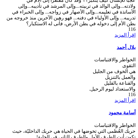
عجبا للإنسان كيف يتكبر؟؟ وقد كان مفتقرا إلى الأم في
ولادته...وإلى الوالد في تربيته...وإلى المرشد في تأديبه...وإلى
الأساتذة في تعليمه...وإلى الأصهار في زواجه... وإلى الخبراء في
تدريبه... وإلى الأولياء في دفنه... فهو رهين الآخرين منذ خروجه من
بطن الأم إلى دخوله في بطن الأرض، فأنى له الاستكبار؟
116
اقرأ المزيد
بلال أحمد
الخواطر والاقتباسات
التقوى
هي الخوف من الجليل
والعمل بالتنزيل
والقناعة بالقليل
والاستعداد ليوم الرحيل.
116
اقرأ المزيد
أسامة محمود
الخواطر والاقتباسات
حربك العُظمى التي تخوضها في الحياة هي حربك الداخليّة، حيث
تكون أنت الطرف الأول والطرف الثاني في الحلبة!