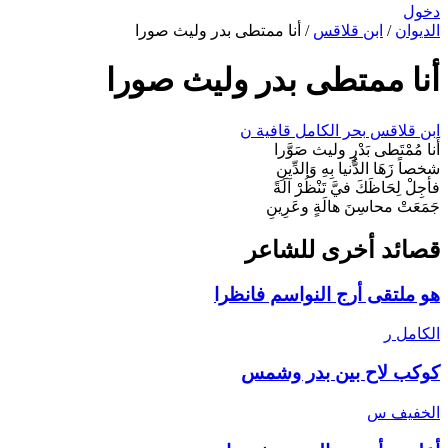
دخول
الديوان
/
ابن قلاقس
/
أنا ممتطى بدر وليث صورا
أنا ممتطى بدر وليث صورا
ابن قلاقس
بحر الكامل
قافية ن
أَنا مُمْتَطى بَدْرٍ وليث صَوَّرا
شخصاً زَهَا الدُّنيا بِهِ وَالدِّينِ
فأجِلْ لِحَاظَكَ فيَّ تَنْظُرْ آلَةً
جَمَعَتْ محاسِنَ هالَةٍ وعَرِينِ
قصائد أخرى للشاعر
هو ملتقى أرج النواسم فانظرا
الكامل
ر
كوكب لاح بين بدر وشمس
الخفيف
س