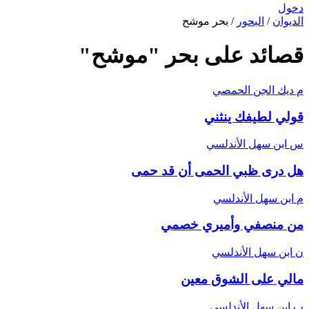
دخول
الديوان
/
البحور
/
بحر موشح
قصائد على بحر "موشح"
م
ديك الجن الحمصي
قولي لطيفك ينثني
س
ابن سهل الأندلسي
هل درى ظبي الحمى أن قد حمى
م
ابن سهل الأندلسي
من منصفي وأميري خصمي
ن
ابن سهل الأندلسي
مالي على الشوق معين
ب
ابن سهل الأندلسي