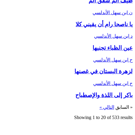
طيف ألم شفق ألم
ن
ابن سهل الأندلسي
يا ناصحا رام أن يقيني كلا
د
ابن سهل الأندلسي
عين الظباء تجنيها
ح
ابن سهل الأندلسي
لزهرة البستان في غصنها
ح
ابن سهل الأندلسي
باكر إلى اللذة والإصطباح
« السابق
التالي »
Showing
1
to
20
of
533
results